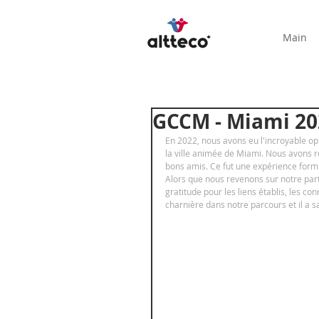
Main
GCCM - Miami 20
En 2022, nous avons eu l'incroyable o
la ville animée de Miami. Nous avons r
bons amis. Ce fut une expérience form
Alors que nous revenons sur notre pa
gratitude pour les liens établis, les 
charnière dans notre parcours et il a 