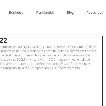
Business
Residential
Blog
Resources
22
pportunité de participer à la prestigieuse conférence GCCM America dans 
encontré de nouveaux partenaires potentiels et nous sommes fait de très 
idable et nous sommes enthousiasmés par les futures collaborations. 
rticipation au GCCM America à Miami 2022, nous sommes remplis de 
connaissances acquises et les expériences partagées. Ce fut un moment 
sans aucun doute laissé un impact durable sur notre entreprise.