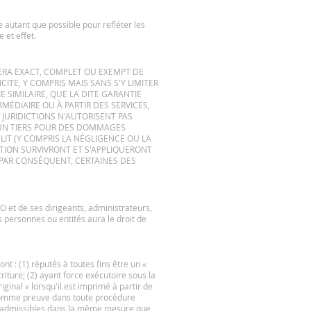
ée autant que possible pour refléter les
 et effet.
E SERA EXACT, COMPLET OU EXEMPT DE
TE, Y COMPRIS MAIS SANS S'Y LIMITER
 SIMILAIRE, QUE LA DITE GARANTIE
MÉDIAIRE OU À PARTIR DES SERVICES,
JURIDICTIONS N'AUTORISENT PAS
 UN TIERS POUR DES DOMMAGES
LIT (Y COMPRIS LA NÉGLIGENCE OU LA
CTION SURVIVRONT ET S'APPLIQUERONT
 PAR CONSÉQUENT, CERTAINES DES
CO et de ses dirigeants, administrateurs,
s personnes ou entités aura le droit de
t : (1) réputés à toutes fins être un «
riture; (2) ayant force exécutoire sous la
ginal » lorsqu'il est imprimé à partir de
 comme preuve dans toute procédure
res, admissibles dans la même mesure que