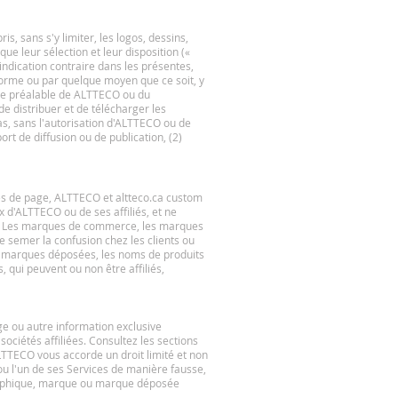
s, sans s'y limiter, les logos, dessins,
ue leur sélection et leur disposition («
ndication contraire dans les présentes,
 forme ou par quelque moyen que ce soit, y
rite préalable de ALTTECO ou du
de distribuer et de télécharger les
s, sans l'autorisation d'ALTTECO ou de
ort de diffusion ou de publication, (2)
tes de page, ALTTECO et altteco.ca custom
d'ALTTECO ou de ses affiliés, et ne
liés. Les marques de commerce, les marques
 semer la confusion chez les clients ou
e, marques déposées, les noms de produits
, qui peuvent ou non être affiliés,
ge ou autre information exclusive
ociétés affiliées. Consultez les sections
TTECO vous accorde un droit limité et non
 ou l'un de ses Services de manière fausse,
graphique, marque ou marque déposée