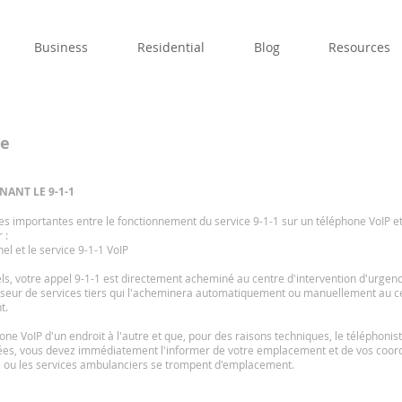
Business
Residential
Blog
Resources
se
ANT LE 9-1-1
s importantes entre le fonctionnement du service 9-1-1 sur un téléphone VoIP et
 :
el et le service 9-1-1 VoIP
ls, votre appel 9-1-1 est directement acheminé au centre d'intervention d'urgence
isseur de services tiers qui l'acheminera automatiquement ou manuellement au ce
t.
 VoIP d'un endroit à l'autre et que, pour des raisons techniques, le téléphonist
s, vous devez immédiatement l'informer de votre emplacement et de vos coord
ce ou les services ambulanciers se trompent d'emplacement.