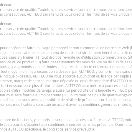
adresse
un service de qualité. Toutefois, si les services sont interrompus ou ne foncti
es consécutives, ALTTECO sera tenu de vous créditer les frais de service uniquem
adresse
un service de qualité. Toutefois, si les services sont interrompus ou ne foncti
es consécutives, ALTTECO sera tenu de vous créditer les frais de service uniquem
our accéder et faire un usage personnel et non commercial de notre site Web (le «
 copie ou publication de tout contenu de ce site est strictement interdite sans l
t pas, sans s'y limiter : (1) tout droit de revente ou d'utilisation commerciale du Si
 service ou de produit ; (3) faire des utilisations dérivées du Site ou de l'un de ses 
bots », « vagabonds » ou méthodes similaires de collecte et d'extraction de donnée
r tout moyen non mis à disposition à dessein par ALTTECO, y compris, mais sans s
e indiqué ci-dessus, ALTTECO ne vous accorde aucun droit ou licence par implic
ommerce, marque de service, marque déposée ou droit de propriété d'ALTTECO ou d
ks ci-dessous pour plus d'informations.
ALTTECO peut mettre à jour ces condition
tibles d'être modifiés de temps à autre. La périodicité dans laquelle ALTTECO p
n vous sera fournie au moins trente (30) jours mais pas plus de quatre-vingt-dix 
 modification, vous avez la possibilité de résilier le présent accord ou de conserver
ation des modifications constitue un accord avec les conditions générales mises à 
nombre de fonctions, y compris l'inscription et l'accès aux Services ALTTECO, votr
 de ces accords s'ajoutent aux conditions énoncées dans les présentes. Dans le cas
vice ALTTECO spécifique, le contrat de service prévaudra.