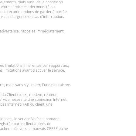
paiement), mais aussi de la connexion
i votre service est déconnecté ou
s vous recommandons de garder à portée
rvices d'urgence en cas d'interruption.
inadvertance, rappelez immédiatement.
ines limitations inhérentes par rapport aux
s limitations avant d'activer le service.
s, mais sans s'y limiter, l'une des raisons
 du Client (p. ex., modem, routeur,
service nécessite une connexion Internet
ès Internet (FAI) du client, une
ionnels, le service VoIP est nomade.
gistrée par le client auprès de
tre acheminés vers le mauvais CRPSP ou ne