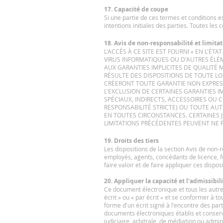
17.
Capacité de coupe
Si une partie de ces termes et conditions es
intentions initiales des parties. Toutes les
18. Avis de non-responsabilité et limita
L'ACCÈS À CE SITE EST FOURNI « EN L'ÉT
VIRUS INFORMATIQUES OU D'AUTRES ÉLÉM
AUX GARANTIES IMPLICITES DE QUALITÉ 
RÉSULTE DES DISPOSITIONS DE TOUTE LOI
CRÉERONT TOUTE GARANTIE NON EXPRESS
L'EXCLUSION DE CERTAINES GARANTIES IM
SPÉCIAUX, INDIRECTS, ACCESSOIRES OU 
RESPONSABILITÉ STRICTE) OU TOUTE AUT
EN TOUTES CIRCONSTANCES. CERTAINES J
LIMITATIONS PRÉCÉDENTES PEUVENT NE P
19. Droits des tiers
Les dispositions de la section Avis de non-
employés, agents, concédants de licence, fo
faire valoir et de faire appliquer ces disp
20. Appliquer la capacité et l'admissibil
Ce document électronique et tous les autres
écrit » ou « par écrit » et se conformer à t
forme d'un écrit signé à l'encontre des par
documents électroniques établis et conse
judiciaire, arbitrale, de médiation ou admi