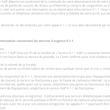
e VoIP dépend non seulement de la continuité de votre abonnement (et de votre 
n cas de panne de courant, de réseau ou d'Internet (y compris de congestion), ou s
 subir une panne, une interruption ou un retard dans votre service 9-1-1. Nou
(comme un téléphone cellulaire) afin d'accroître la fiabilité de votre accès aux se
le demande, ne déconnectez pas votre appel 9-1-1. Si vous êtes déconnecté par 
demnisation concernant les services d'urgence 9-1-1
tes.
e 9-1-1 VoIP (Voix sur IP) de la Société (le « Service 9-1-1 VoIP ») comporte certa
'il est fourni dans la mesure du possible. Le Client confirme avoir lu et compris ce
de la volonté de la Société.
cas de panne ou d'interruption de service pour quelque raison que ce soit, y compri
 la composition du 9-1-1, nécessite une alimentation électrique pour l'équipement
de courant, le service ne fonctionnera pas. b) Panne de connexion Internet : Le 
ion Internet, quelle qu’en soit la raison, notamment une panne du fournisseur d’acc
ent de l’équipement, empêchera le service VoIP 9-1-1 de fonctionner.
 (adresse physique enregistrée) : Contrairement aux services téléphoniques tradit
de réponse de la sécurité publique (CRPSP) en fonction de l’adresse physique enre
ment sans avoir mis à jour son adresse enregistrée, les appels 9-1-1 pourraient ê
tion.