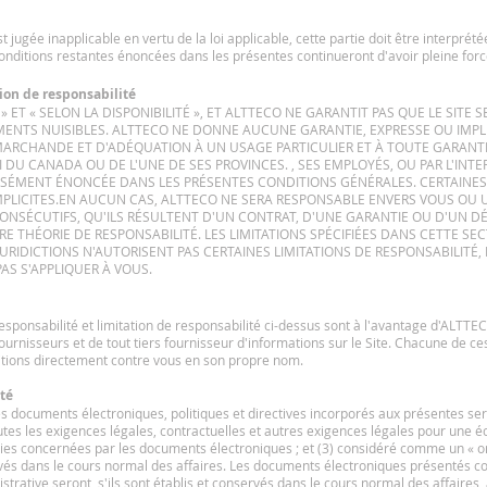
t jugée inapplicable en vertu de la loi applicable, cette partie doit être interprét
 conditions restantes énoncées dans les présentes continueront d'avoir pleine force
tion de responsabilité
AT » ET « SELON LA DISPONIBILITÉ », ET ALTTECO NE GARANTIT PAS QUE LE SIT
ENTS NUISIBLES. ALTTECO NE DONNE AUCUNE GARANTIE, EXPRESSE OU IMPLICI
MARCHANDE ET D'ADÉQUATION À UN USAGE PARTICULIER ET À TOUTE GARANTIE
 DU CANADA OU DE L'UNE DE SES PROVINCES. , SES EMPLOYÉS, OU PAR L'INTER
ÉMENT ÉNONCÉE DANS LES PRÉSENTES CONDITIONS GÉNÉRALES. CERTAINES 
PLICITES.
EN AUCUN CAS, ALTTECO NE SERA RESPONSABLE ENVERS VOUS OU
CONSÉCUTIFS, QU'ILS RÉSULTENT D'UN CONTRAT, D'UNE GARANTIE OU D'UN DÉ
RE THÉORIE DE RESPONSABILITÉ. LES LIMITATIONS SPÉCIFIÉES DANS CETTE SE
URIDICTIONS N'AUTORISENT PAS CERTAINES LIMITATIONS DE RESPONSABILITÉ,
AS S'APPLIQUER À VOUS.
responsabilité et limitation de responsabilité ci-dessus sont à l'avantage d'ALTTE
urnisseurs et de tout tiers fournisseur d'informations sur le Site. Chacune de ce
ositions directement contre vous en son propre nom.
ité
 documents électroniques, politiques et directives incorporés aux présentes seron
outes les exigences légales, contractuelles et autres exigences légales pour une éc
ties concernées par les documents électroniques ; et (3) considéré comme un « ori
rvés dans le cours normal des affaires. Les documents électroniques présentés
nistrative seront, s'ils sont établis et conservés dans le cours normal des affai