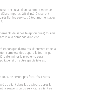
qui seront suivis d'un paiement mensuel
s délais impartis. 2% d'intérêts seront
 résilier les services à tout moment avec
 $.
ipements de lignes téléphoniques) fournis
pareils à la demande du client.
téléphonique d'affaires, d'Internet et de la
cation complète des appareils fournis par
ière d'éliminer le problème sera
ppliquer si un autre spécialiste est
de 100 $ ne seront pas facturés. En cas
yé au client dans les dix jours après le
nt la suspension du service, le client se