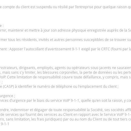
 le compte du client est suspendu ou résilié par l’entreprise pour quelque raison q
e :
urnir, maintenir et mettre à jour son adresse physique enregistrée auprès de la S
ormer tous les résidents, invités et autres personnes susceptibles de se trouver sur 
ment : Apposer l'autocollant d'avertissement 9-1-1 exigé par le CRTC (fourni par l
dministrateurs, dirigeants, employés, agents ou opérateurs sous-jacents ne sauraie
ais sans s'y limiter, les blessures corporelles, la perte de données ou les pertes
1 VoIP. Cette limitation de responsabilité couvre toute défaillance, y compris, mais sa
 ;
e (CASP) à identifier le numéro de téléphone ou l'emplacement du client ;
'urgence ;
ces d'urgence par le biais du service VoIP 9-1-1, quelle qu'en soit la raison, y com
endre, indemniser et dégager de toute responsabilité la Société, ses sociétés affi
de services qui fournit des services au Client en rapport avec le Service VoIP 9-
, sans limitation, les frais juridiques) par ou au nom du Client ou de tout tiers c
 9-1-1