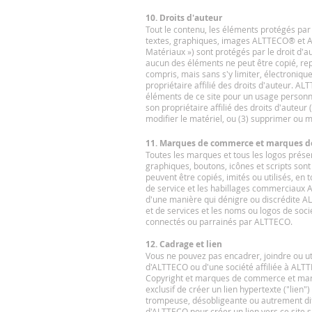
10. Droits d'auteur
Tout le contenu, les éléments protégés par l
textes, graphiques, images ALTTECO® et ALTTE
Matériaux ») sont protégés par le droit d'
aucun des éléments ne peut être copié, repr
compris, mais sans s'y limiter, électroniq
propriétaire affilié des droits d'auteur. AL
éléments de ce site pour un usage personne
son propriétaire affilié des droits d'auteur
modifier le matériel, ou (3) supprimer ou m
11. Marques de commerce et marques de
Toutes les marques et tous les logos prése
graphiques, boutons, icônes et scripts so
peuvent être copiés, imités ou utilisés, en
de service et les habillages commerciaux A
d'une manière qui dénigre ou discrédite A
et de services et les noms ou logos de socié
connectés ou parrainés par ALTTECO.
12. Cadrage et lien
Vous ne pouvez pas encadrer, joindre ou ut
d'ALTTECO ou d'une société affiliée à ALTTE
Copyright et marques de commerce et marqu
exclusif de créer un lien hypertexte ("lien
trompeuse, désobligeante ou autrement dif
d'ALTTECO pour créer un lien vers ce site 