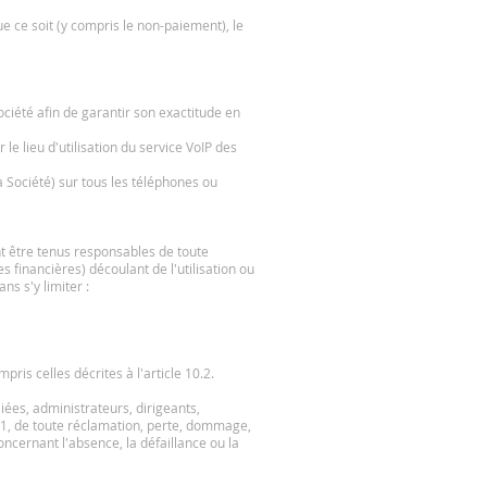
ue ce soit (y compris le non-paiement), le
ociété afin de garantir son exactitude en
le lieu d'utilisation du service VoIP des
a Société) sur tous les téléphones ou
nt être tenus responsables de toute
 financières) découlant de l'utilisation ou
ns s'y limiter :
pris celles décrites à l'article 10.2.
liées, administrateurs, dirigeants,
1-1, de toute réclamation, perte, dommage,
oncernant l'absence, la défaillance ou la