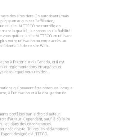
vers des sites tiers. En autorisant (mais
ique en aucun cas l'affiliation,
r un tel site. ALTTECO ne contrôle en
ant la qualité, le contenu ou la fiabilité
ue vous quittez le site ALTTECO en utilisant
plus votre utilisation ou votre accès au
nfidentialité de ce site Web.
tion à l'extérieur du Canada, et il est
gles et réglementations étrangères et
s dans lequel vous résidez.
rmations qui peuvent être obtenues lorsque
te, à l'utilisation et à la divulgation de
nts protégés par le droit d'auteur.
it d'auteur. Cependant, sauf là où la loi
utrui et, dans des circonstances
eur récidiviste. Toutes les réclamations
 à l'agent désigné d'ALTTECO.