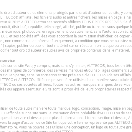
e droit d'auteur et les éléments protégés par le droit d'auteur sur ce site, y compri
COo® affiliate , les fichiers audio et autres fichiers, les mises en page, ainsi q
auteur © 2015 ALTTECO et/ou ses sociétés affiliées TOUS DROITS RÉSERVÉS. Sauf i
oduit, distribué, republié, téléchargé, affiché, publié ou transmis sous quelque
ue, mécanique, photocopie, enregistrement, ou autrement, sans l'autorisation éc
TTECO et ses sociétés affiliées vous accordent la permission d'afficher, de copier, 
l, non commercial et informatif uniquement, à condition que vous ne puissiez pa
 ( 1) copier, publier ou publier tout matériel sur un réseau informatique ou un supp
odifier tout droit d'auteur et autres avis de propriété contenus dans le matériel.
 service
ntés sur ce site Web, y compris, mais sans s'y limiter, ALTTECO®, tous les en-tê
nt des marques de commerce, des services marques et/ou habillages commerciaux 
 tout ou en partie, sans l'autorisation écrite préalable d'ALTTECO ou de ses affi
LTTECO et ALTTECO affiliés ne peuvent être utilisés d'une manière susceptible de
LTTECO ou ses sociétés affiliées. Toutes les autres marques, marques de servic
tés qui apparaissent sur le Site sont la propriété de leurs propriétaires respectifs
iliser de toute autre manière toute marque, logo, conception, image, mise en pa
CO affichée sur ce site sans l'autorisation écrite préalable d'ALTTECO ou de ses s
es de service ci-dessus pour plus d'informations. License section ci-dessus, AL
") vers la page d'accueil de ce Site tant que votre lien ne représente pas ALTTECO
famatoire. Vous ne pouvez pas utiliser une conception, un logo ou tout autre 
sans l'autorisation écrite expresse d'ALTTECO.