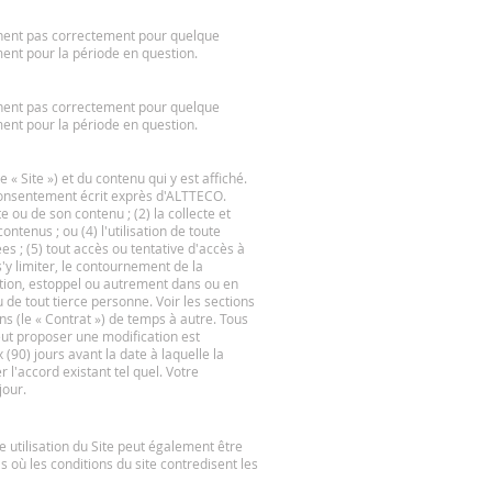
onnent pas correctement pour quelque
ent pour la période en question.
onnent pas correctement pour quelque
ent pour la période en question.
 Site ») et du contenu qui y est affiché.
e consentement écrit exprès d'ALTTECO.
te ou de son contenu ; (2) la collecte et
contenus ; ou (4) l'utilisation de toute
s ; (5) tout accès ou tentative d'accès à
'y limiter, le contournement de la
ation, estoppel ou autrement dans ou en
e tout tierce personne. Voir les sections
s (le « Contrat ») de temps à autre. Tous
eut proposer une modification est
(90) jours avant la date à laquelle la
 l'accord existant tel quel. Votre
jour.
e utilisation du Site peut également être
 où les conditions du site contredisent les