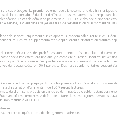
s services prépayés. Le premier paiement du client comprend des frais uniques, 
Il est de la responsabilité du client d'effectuer tous les paiements à temps dans le
d'échéance. En cas de défaut de paiement, ALTTECO a le droit de suspendre et/ou
er le service, le client devra payer des frais de réinstallation d'un montant de 100
llation de service uniquement sur les appareils (modem câble, routeur Wi-Fi, équ
ponsabilité. Des frais supplémentaires s'appliqueront à l'installation d'autres ap
e de notre spécialiste si des problèmes surviennent après l'installation du service 
e, notre spécialiste effectuera une analyse complète du réseau local et une vérifi
onique). Si le problème n'est pas lié à nos appareils, une estimation de la man
nalyse du réseau, coûteront 50 $ par visite. Des frais supplémentaires peuvent s'a
ou à un service Internet prépayé d'un an, les premiers frais d'installation uniques 
frais d'installation d'un montant de 100 $ seront facturés.
ompte du client sans préavis en cas de solde impayé, et le solde restant sera envo
état avec pièces complètes. A défaut de le faire dans les dix jours ouvrables suiva
riel non restitué à ALTTECO.
adresse
 100$ seront appliqués en cas de changement d'adresse.