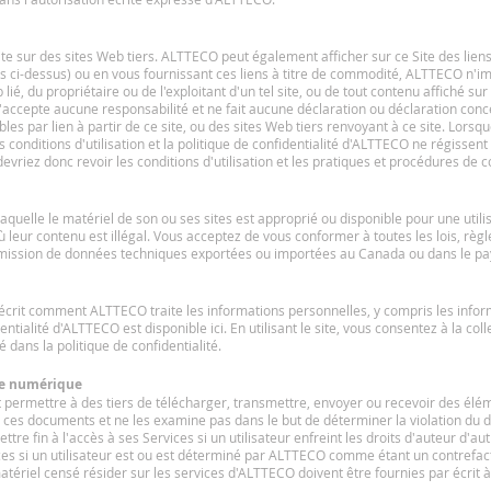
te sur des sites Web tiers. ALTTECO peut également afficher sur ce Site des liens 
i-dessus) ou en vous fournissant ces liens à titre de commodité, ALTTECO n'impl
 lié, du propriétaire ou de l'exploitant d'un tel site, ou de tout contenu affiché su
ccepte aucune responsabilité et ne fait aucune déclaration ou déclaration concern
les par lien à partir de ce site, ou des sites Web tiers renvoyant à ce site. Lorsq
 conditions d'utilisation et la politique de confidentialité d'ALTTECO ne régissent 
vriez donc revoir les conditions d'utilisation et les pratiques et procédures de co
uelle le matériel de son ou ses sites est approprié ou disponible pour une utilisa
 où leur contenu est illégal. Vous acceptez de vous conformer à toutes les lois, rè
smission de données techniques exportées ou importées au Canada ou dans le pay
décrit comment ALTTECO traite les informations personnelles, y compris les info
tialité d'ALTTECO est disponible ici. En utilisant le site, vous consentez à la collec
ans la politique de confidentialité.
ire numérique
ermettre à des tiers de télécharger, transmettre, envoyer ou recevoir des éléme
es documents et ne les examine pas dans le but de déterminer la violation du dro
ttre fin à l'accès à ses Services si un utilisateur enfreint les droits d'auteur d'a
ices si un utilisateur est ou est déterminé par ALTTECO comme étant un contrefact
matériel censé résider sur les services d'ALTTECO doivent être fournies par écrit