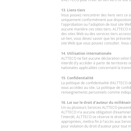
13. Liens tiers
Vous pouvez rencontrer des liens vers ce si
uniquement conformément aux dispositions c
l'approbation ou l'adoption de tout site Web
aucune manière ces sites tiers. ALTTECO n'a
des sites Web ou des services tiers accessib
un lien, vous devez savoir que les présentes
site Web que vous pouvez consulter. Vous de
14. Utilisation internationale
ALTTECO ne fait aucune déclaration selon laq
interdit d'y accéder à partir de territoires
nationales applicables concernant la tran
15. Confidentialité
La politique de confidentialité d'ALTTECO 
vous accédez au site. La politique de confiden
renseignements personnels comme indiqué d
16. Loi sur le droit d'auteur du milléna
Un ou plusieurs Services ALTTECO peuvent p
ALTTECO n'a aucune obligation d'examiner c
l'interdit, ALTTECO se réserve le droit de me
appropriées, mettra fin à l'accès aux Serv
pour violation du droit d'auteur pour tout 