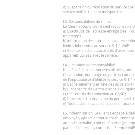
d) Suspension ou résiliation du service : Si
service VoIP 9-1-1 sera indisponible.
I.3. Responsabilités du client.
Le Client accepte d'être seul responsable d
a) Exactitude de l'adresse enregistrée : Fo
tout temps.
b) Information des autres utilisateurs : Inf
limites inhérentes au service 9-1-1 VoIP.
c) Application des autocollants d'avertisse
appareils utilisés avec le service.
I.4. Limitation de responsabilité.
Ni la Société, ni ses sociétés affiliées, a
réclamation, dommage ou perte (y compris, m
de l'impossibilité d'utiliser le service 9-1-
a) L'acheminement erroné des appels 9-1-1
b) L'incapacité du Centre d'appels d'urgenc
c) Les retards de connexion au CASP ;
d) L'absence d'intervention du personnel d
e) Toute autre incapacité d'accéder aux servi
I.5. Indemnisation. Le Client s'engage à déf
employés, agents et tout autre fournisseur 
amende, pénalité, coût et dépense (y compris
panne du service, y compris le Service VoIP