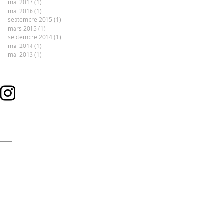
mai 2017
(1)
1 post
mai 2016
(1)
1 post
septembre 2015
(1)
1 post
mars 2015
(1)
1 post
septembre 2014
(1)
1 post
mai 2014
(1)
1 post
mai 2013
(1)
1 post
us voyez?
ez-nous et soyez toujours
 dernières nouveautés