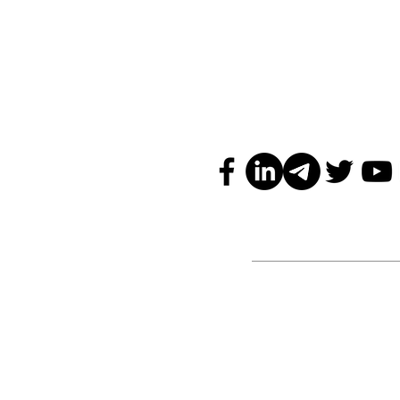
Aimez ce que vo
Aimez notre page sur les réseaux sociaux, suiv
au courant de nos offres spéciales et des
technologiques.