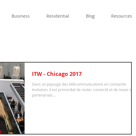
Business
Residential
Blog
Resources
ITW - Chicago 2017
Dans un paysage des télécommunications en constante
évolution, il est primordial de rester connecté et de nouer des
partenariats...