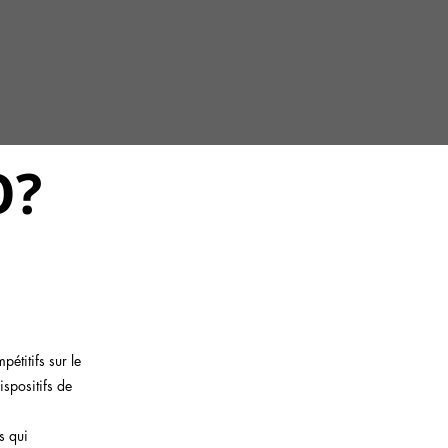
O?
étitifs sur le
spositifs de
s qui