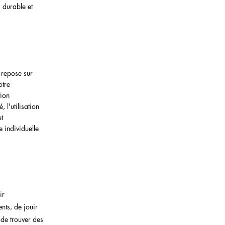
, durable et
s repose sur
otre
tion
 l'utilisation
t
 individuelle
ir
nts, de jouir
 de trouver des