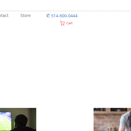
✆
tact
Store
514-600-0444
Cart