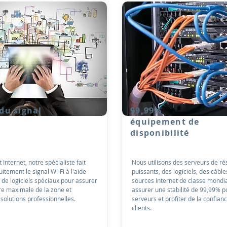
du signal
99,99%
équipement de
disponibilité
Internet, notre spécialiste fait
Nous utilisons des serveurs de r
itement le signal Wi-Fi à l'aide
puissants, des logiciels, des câble
t de logiciels spéciaux pour assurer
sources Internet de classe mondi
re maximale de la zone et
assurer une stabilité de 99,99% p
solutions professionnelles.
serveurs et profiter de la confian
clients.